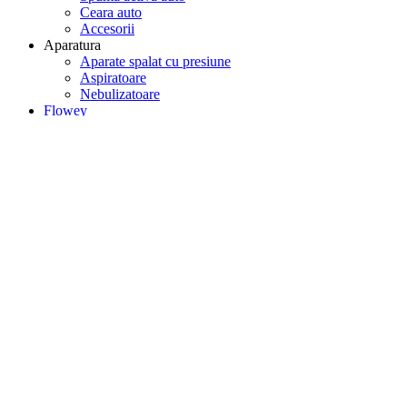
Ceara auto
Accesorii
Aparatura
Aparate spalat cu presiune
Aspiratoare
Nebulizatoare
Flowey
Grass
Contact
CONSTRUIM
SPALATORIA TA AUTO
LA CHEIE
Te sustinem cu tot ce ai nevoie pentru un business profitabil, de la cons
Asiguram consumabilele si mentenanta in garantie si post garantie.