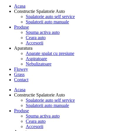
Acasa
Constructie Spalatorie Auto
Spalatorie auto self service
Spalatorii auto manuale
Produse
Spuma activa auto
Ceara auto
Accesorii
Aparatura
Aparate spalat cu presiune
Aspiratoare
Nebulizatoare
Flowey
Grass
Contact
Acasa
Constructie Spalatorie Auto
Spalatorie auto self service
Spalatorii auto manuale
Produse
Spuma activa auto
Ceara auto
Accesorii