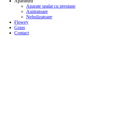
Aparatura
Aparate spalat cu presiune
Aspiratoare
Nebulizatoare
Flowey
Grass
Contact
Home
Projects
Design
Masonry Images
Masonry Images
Masonry Images