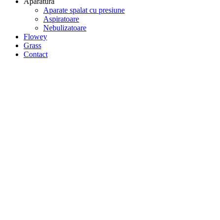
Aparatura
Aparate spalat cu presiune
Aspiratoare
Nebulizatoare
Flowey
Grass
Contact
Home
Portfolio
Timeline
Timeline
iunie 2016
Small Slider
Design
Large Slider
Brand
Wide Slider
Website
Video
Medias
martie 2016