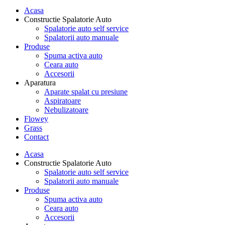
Acasa
Constructie Spalatorie Auto
Spalatorie auto self service
Spalatorii auto manuale
Produse
Spuma activa auto
Ceara auto
Accesorii
Aparatura
Aparate spalat cu presiune
Aspiratoare
Nebulizatoare
Flowey
Grass
Contact
Acasa
Constructie Spalatorie Auto
Spalatorie auto self service
Spalatorii auto manuale
Produse
Spuma activa auto
Ceara auto
Accesorii