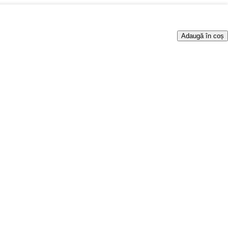
Adaugă în coș
lor.
Curăță și oferă un finisaj strălucitor profund tuturor materialelor