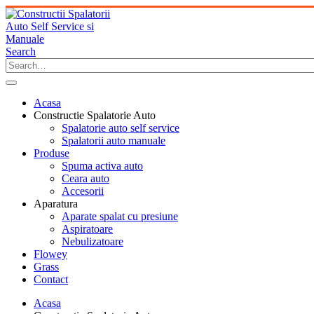
Search
Acasa
Constructie Spalatorie Auto
Spalatorie auto self service
Spalatorii auto manuale
Produse
Spuma activa auto
Ceara auto
Accesorii
Aparatura
Aparate spalat cu presiune
Aspiratoare
Nebulizatoare
Flowey
Grass
Contact
Acasa