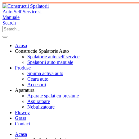
Search
Acasa
Constructie Spalatorie Auto
Spalatorie auto self service
Spalatorii auto manuale
Produse
Spuma activa auto
Ceara auto
Accesorii
Aparatura
Aparate spalat cu presiune
Aspiratoare
Nebulizatoare
Flowey
Grass
Contact
Acasa