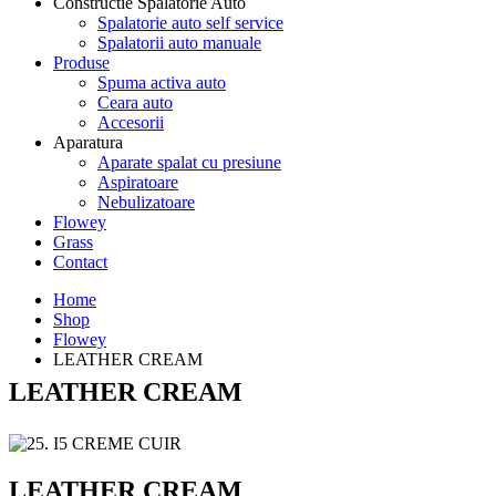
Constructie Spalatorie Auto
Spalatorie auto self service
Spalatorii auto manuale
Produse
Spuma activa auto
Ceara auto
Accesorii
Aparatura
Aparate spalat cu presiune
Aspiratoare
Nebulizatoare
Flowey
Grass
Contact
Home
Shop
Flowey
LEATHER CREAM
LEATHER CREAM
LEATHER CREAM